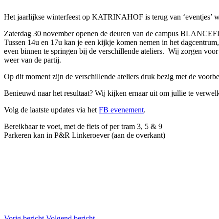
Het jaarlijkse winterfeest op KATRINAHOF is terug van ‘eventjes’ 
Zaterdag 30 november openen de deuren van de campus BLANCEFLO
Tussen 14u en 17u kan je een kijkje komen nemen in het dagcentrum, 
even binnen te springen bij de verschillende ateliers. Wij zorgen vo
weer van de partij.
Op dit moment zijn de verschillende ateliers druk bezig met de voorb
Benieuwd naar het resultaat? Wij kijken ernaar uit om jullie te verwe
Volg de laatste updates via het
FB evenement
.
Bereikbaar te voet, met de fiets of per tram 3, 5 & 9
Parkeren kan in P&R Linkeroever (aan de overkant)
Vorig bericht
Volgend bericht